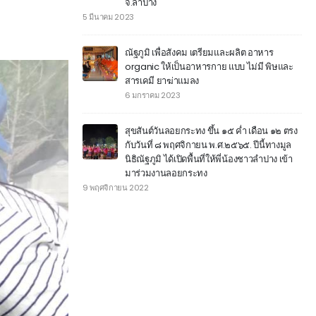
จ.ลำปาง
5 มีนาคม 2023
ณัฐภูมิ เพื่อสังคม เตรียมและผลิต อาหาร
organic ให้เป็นอาหารกาย แบบ ไม่มี พิษและ
สารเคมี ยาฆ่าแมลง
6 มกราคม 2023
สุขสันต์วันลอยกระทง ขึ้น ๑๕ ค่ำ เดือน ๑๒ ตรง
กับวันที่ ๘ พฤศจิกายน พ.ศ.๒๕๖๕. ปีนี้ทางมูล
นิธิณัฐภูมิ ได้เปิดพื้นที่ให้พี่น้องชาวลำปาง เข้า
มาร่วมงานลอยกระทง
9 พฤศจิกายน 2022