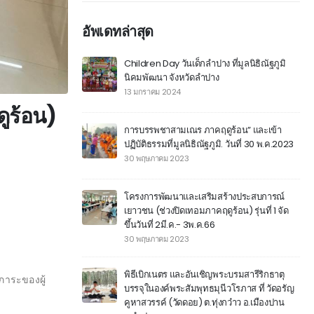
อัพเดทล่าสุด
Children Day วันเด็กลำปาง ที่มูลนิธิณัฐภูมิ
นิคมพัฒนา จังหวัดลำปาง
13 มกราคม 2024
ูร้อน)
การบรรพชาสามเณร ภาคฤดูร้อน” และเข้า
ปฏิบัติธรรมที่มูลนิธิณัฐภูมิ. วันที่ 30 พ.ค.2023
30 พฤษภาคม 2023
โครงการพัฒนาและเสริมสร้างประสบการณ์
เยาวชน (ช่วงปิดเทอมภาคฤดูร้อน) รุ่นที่ 1 จัด
ขึ้นวันที่ 2มี.ค.- 3พ.ค.66
30 พฤษภาคม 2023
พิธีเบิกเนตร และอันเชิญพระบรมสารีริกธาตุ
าภาระของผู้
บรรจุในองค์พระสัมพุทธมุนีวโรภาส ที่ วัดอรัญ
คูหาสวรรค์ (วัดดอย) ต.ทุ่งกว๋าว อ.เมืองปาน