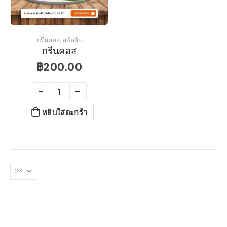
กรีนคอส
,
สลัดผัก
กรีนคอส
฿
200.00
หยิบใส่ตะกร้า