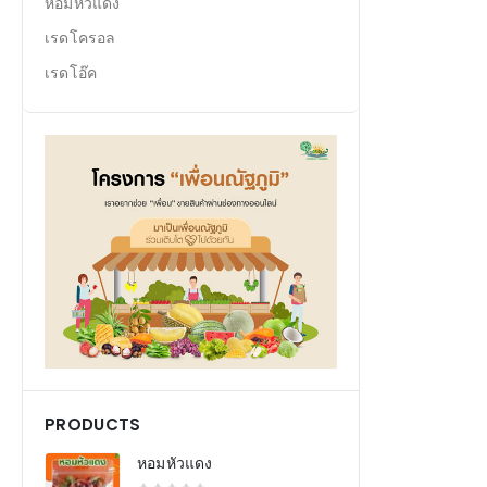
หอมหัวแดง
เรดโครอล
เรดโอ๊ค
PRODUCTS
หอมหัวแดง