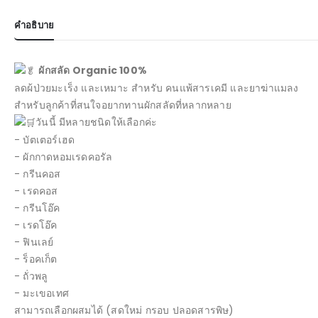
คำอธิบาย
ผักสลัด Organic 100%
ลดผ้ป่วยมะเร็ง และเหมาะ สำหรับ คนแพ้สารเคมี และยาฆ่าแมลง
สำหรับลูกค้าที่สนใจอยากทานผักสลัดที่หลากหลาย
วันนี้ มีหลายชนิดให้เลือกค่ะ
- บัตเตอร์เฮด
- ผักกาดหอมเรดคอรัล
- กรีนคอส
- เรดคอส
- กรีนโอ๊ค
- เรดโอ๊ค
- ฟินเลย์
- ร็อคเก็ต
- ถั่วพลู
- มะเขอเทศ
สามารถเลือกผสมได้ (สดใหม่ กรอบ ปลอดสารพิษ)