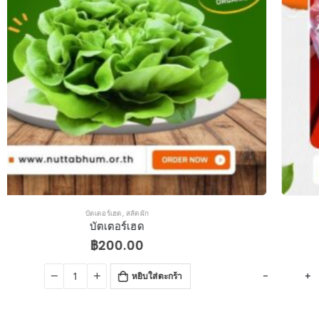
มะเขือเทศ
,
สลัดผัก
มะเขือเทศ
฿
200.00
-
+
-
หยิบใส่ตะกร้า