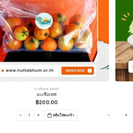
ฟิลเลย์
,
สลัดผัก
ฟิลเลย์
฿
200.00
+
-
หยิบใส่ตะกร้า