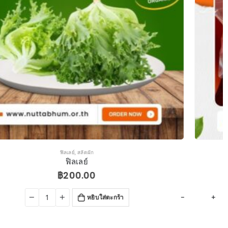
สลัดผัก
,
หอมหัวแดง
หอมหัวแดง
฿
200.00
+
หยิบใส่ตะกร้า