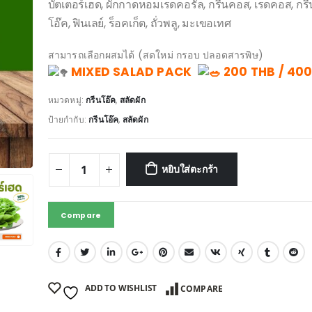
บัตเตอร์เฮด, ผักกาดหอมเรดคอรัล, กรีนคอส, เรดคอส, กรี
โอ๊ค, ฟินเลย์, ร็อคเก็ต, ถั่วพลู, มะเขอเทศ
สามารถเลือกผสมได้ (สดใหม่ กรอบ ปลอดสารพิษ)
MIXED SALAD PACK
200 THB / 400
หมวดหมู่:
กรีนโอ๊ค
,
สลัดผัก
ป้ายกำกับ:
กรีนโอ๊ค
,
สลัดผัก
หยิบใส่ตะกร้า
Compare
ADD TO WISHLIST
COMPARE