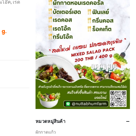
นโอ๊ค, เรด
 g.
หมวดหมู่สินค้า
ผักกาดแก้ว